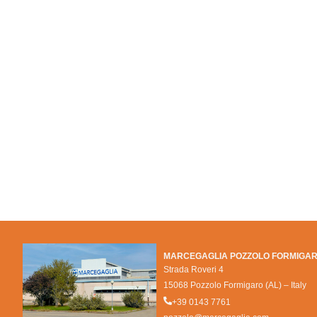
MARCEGAGLIA POZZOLO FORMIGA
Strada Roveri 4
15068 Pozzolo Formigaro (AL) – Italy
+39 0143 7761