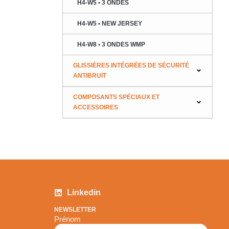
H4-W5 • 3 ONDES
H4-W5 • NEW JERSEY
H4-W8 • 3 ONDES WMP
GLISSIÈRES INTÉGRÉES DE SÉCURITÉ
ANTIBRUIT
COMPOSANTS SPÉCIAUX ET
ACCESSOIRES
Linkedin
NEWSLETTER
Prénom