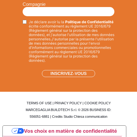
Compagnie
Je déclare avoir lu la
Politique de Confidentialité
Privacy
*
écrite conformément au règlement UE 2016/679
(Règlement général sur la protection des
données), et j'autorise l'utilisation de mes données
personnelles.
J'autorise par la présente l'utilisation
de mes données personnelles pour l'envoi
d'informations commerciales ou promotionnelles
conformément au règlement UE 2016/679
(Règlement général sur la protection des
données).
TERMS OF USE
|
PRIVACY POLICY
|
COOKIE POLICY
MARCEGAGLIA BUILDTECH S.r.l. © 2026 BUSINESS ID:
556051-6881 | Credits
Studio Chiesa communication
Vos choix en matière de confidentialité