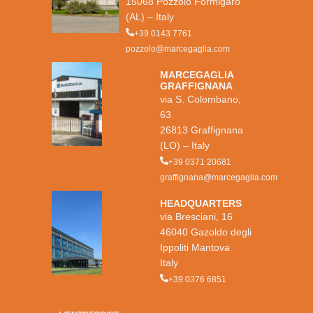
15068 Pozzolo Formigaro
(AL) – Italy
+39 0143 7761
pozzolo@marcegaglia.com
MARCEGAGLIA
GRAFFIGNANA
via S. Colombano,
63
26813 Graffignana
(LO) – Italy
+39 0371 20681
graffignana@marcegaglia.com
HEADQUARTERS
via Bresciani, 16
46040 Gazoldo degli
Ippoliti Mantova
Italy
+39 0376 6851