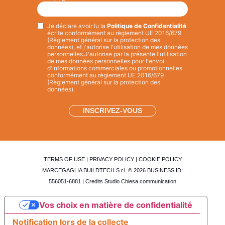
Je déclare avoir lu la
Politique de Confidentialité
Privacy
*
écrite conformément au règlement UE 2016/679
(Règlement général sur la protection des
données), et j'autorise l'utilisation de mes données
personnelles.
J'autorise par la présente l'utilisation
de mes données personnelles pour l'envoi
d'informations commerciales ou promotionnelles
conformément au règlement UE 2016/679
(Règlement général sur la protection des
données).
TERMS OF USE
|
PRIVACY POLICY
|
COOKIE POLICY
MARCEGAGLIA BUILDTECH S.r.l. © 2026 BUSINESS ID:
556051-6881 | Credits
Studio Chiesa communication
Vos choix en matière de confidentialité
Notification lors de la collecte