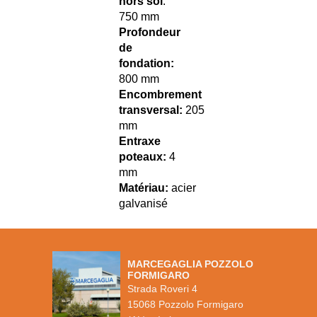
hors sol
:
750 mm
Profondeur
de
fondation:
800 mm
Encombrement
transversal:
205
mm
Entraxe
poteaux:
4
mm
Matériau:
acier
galvanisé
MARCEGAGLIA POZZOLO
FORMIGARO
Strada Roveri 4
15068 Pozzolo Formigaro