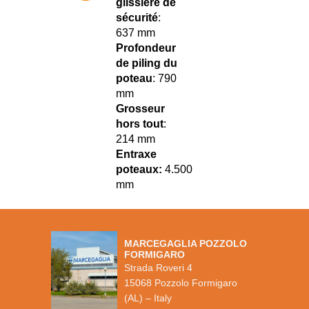
glissière de
sécurité
:
637 mm
Profondeur
de piling du
poteau
: 790
mm
Grosseur
hors tout
:
214 mm
Entraxe
poteaux:
4.500
mm
MARCEGAGLIA POZZOLO
FORMIGARO
Strada Roveri 4
15068 Pozzolo Formigaro
(AL) – Italy