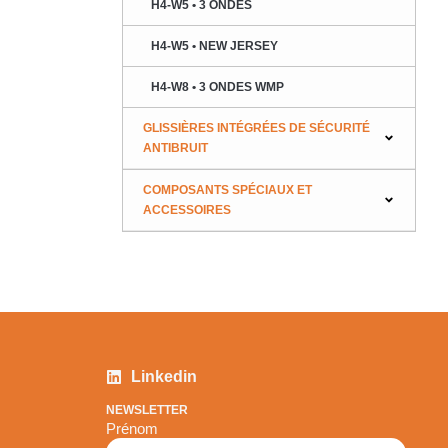
H4-W5 • 3 ONDES
H4-W5 • NEW JERSEY
H4-W8 • 3 ONDES WMP
GLISSIÈRES INTÉGRÉES DE SÉCURITÉ
ANTIBRUIT
COMPOSANTS SPÉCIAUX ET
ACCESSOIRES
Linkedin
NEWSLETTER
Prénom