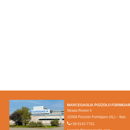
MARCEGAGLIA POZZOLO FORMIGA
Strada Roveri 4
15068 Pozzolo Formigaro (AL) – Italy
+39 0143 7761