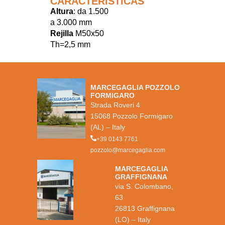
CARACTERÍSTICAS
Altura
: da 1.500
a 3.000 mm
Rejilla
M50x50
Th=2,5 mm
MARCEGAGLIA POZZOLO
FORMIGARO
Strada Roveri 4
15068 Pozzolo Formigaro
(AL) – Italy
+39 0143 7761
pozzolo@marcegaglia.com
MARCEGAGLIA
GRAFFIGNANA
via S. Colombano,
63
26813 Graffignana
(LO) – Italy