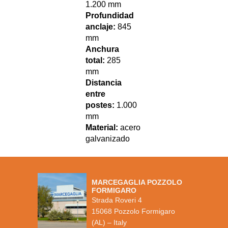
1.200 mm
Profundidad
anclaje:
845
mm
Anchura
total:
285
mm
Distancia
entre
postes:
1.000
mm
Material:
acero
galvanizado
MARCEGAGLIA POZZOLO
FORMIGARO
Strada Roveri 4
15068 Pozzolo Formigaro
(AL) – Italy