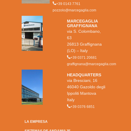
+39 0143 7761
pozzolo@marcegaglia.com
MARCEGAGLIA
GRAFFIGNANA
via S. Colombano,
63
26813 Graffignana
(LO) – Italy
+39 0371 20681
graffignana@marcegaglia.com
HEADQUARTERS
via Bresciani, 16
46040 Gazoldo degli
Ippoliti Mantova
Italy
+39 0376 6851
LA EMPRESA
SISTEMAS DE ANDAMIAJE