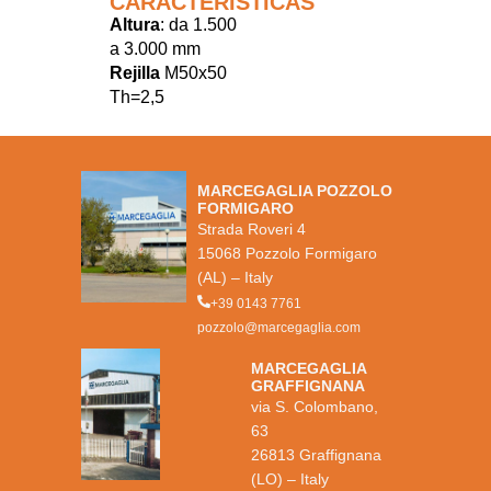
CARACTERÍSTICAS
Altura
: da 1.500
a 3.000 mm
Rejilla
M50x50
Th=2,5
MARCEGAGLIA POZZOLO
FORMIGARO
Strada Roveri 4
15068 Pozzolo Formigaro
(AL) – Italy
+39 0143 7761
pozzolo@marcegaglia.com
MARCEGAGLIA
GRAFFIGNANA
via S. Colombano,
63
26813 Graffignana
(LO) – Italy