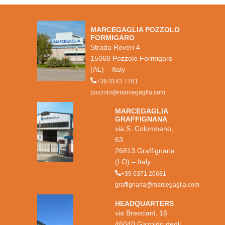
MARCEGAGLIA POZZOLO
FORMIGARO
Strada Roveri 4
15068 Pozzolo Formigaro
(AL) – Italy
+39 0143 7761
pozzolo@marcegaglia.com
MARCEGAGLIA
GRAFFIGNANA
via S. Colombano,
63
26813 Graffignana
(LO) – Italy
+39 0371 20681
graffignana@marcegaglia.com
HEADQUARTERS
via Bresciani, 16
46040 Gazoldo degli