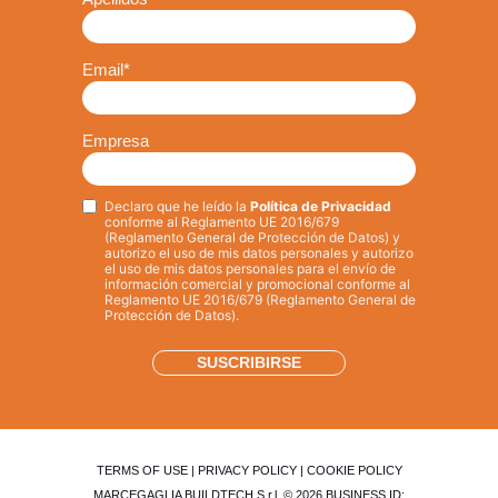
Email
*
Empresa
Declaro que he leído la
Política de Privacidad
Privacy
*
conforme al Reglamento UE 2016/679
(Reglamento General de Protección de Datos) y
autorizo el uso de mis datos personales y autorizo
el uso de mis datos personales para el envío de
información comercial y promocional conforme al
Reglamento UE 2016/679 (Reglamento General de
Protección de Datos).
TERMS OF USE
|
PRIVACY POLICY
|
COOKIE POLICY
MARCEGAGLIA BUILDTECH S.r.l. © 2026 BUSINESS ID: