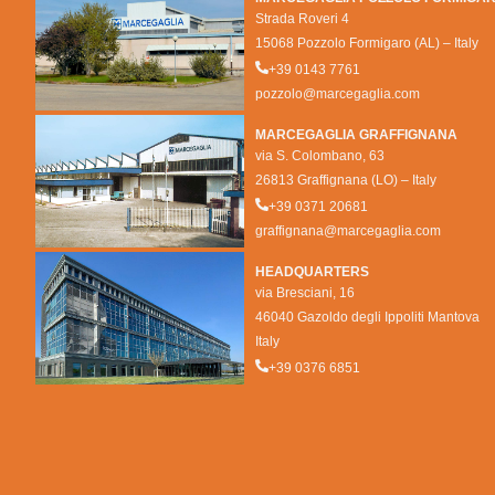
Strada Roveri 4
15068 Pozzolo Formigaro (AL) – Italy
+39 0143 7761
pozzolo@marcegaglia.com
MARCEGAGLIA GRAFFIGNANA
via S. Colombano, 63
26813 Graffignana (LO) – Italy
+39 0371 20681
graffignana@marcegaglia.com
HEADQUARTERS
via Bresciani, 16
46040 Gazoldo degli Ippoliti Mantova
Italy
+39 0376 6851