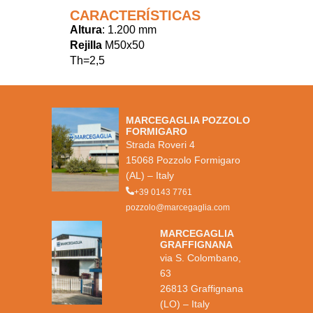
CARACTERÍSTICAS
Altura
: 1.200 mm
Rejilla
M50x50
Th=2,5
MARCEGAGLIA POZZOLO
FORMIGARO
Strada Roveri 4
15068 Pozzolo Formigaro
(AL) – Italy
+39 0143 7761
pozzolo@marcegaglia.com
MARCEGAGLIA
GRAFFIGNANA
via S. Colombano,
63
26813 Graffignana
(LO) – Italy