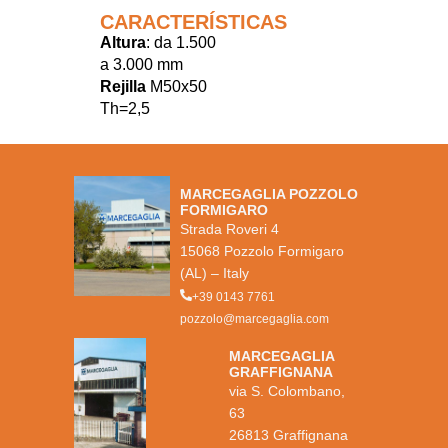
CARACTERÍSTICAS
Altura
: da 1.500
a 3.000 mm
Rejilla
M50x50
Th=2,5
MARCEGAGLIA POZZOLO
FORMIGARO
Strada Roveri 4
15068 Pozzolo Formigaro
(AL) – Italy
+39 0143 7761
pozzolo@marcegaglia.com
MARCEGAGLIA
GRAFFIGNANA
via S. Colombano,
63
26813 Graffignana