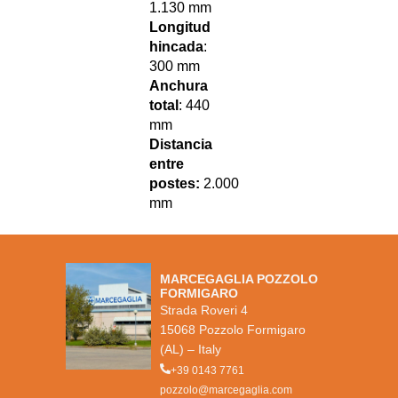
1.130 mm
Longitud
hincada
:
300 mm
Anchura
total
: 440
mm
Distancia
entre
postes:
2.000
mm
MARCEGAGLIA POZZOLO
FORMIGARO
Strada Roveri 4
15068 Pozzolo Formigaro
(AL) – Italy
+39 0143 7761
pozzolo@marcegaglia.com