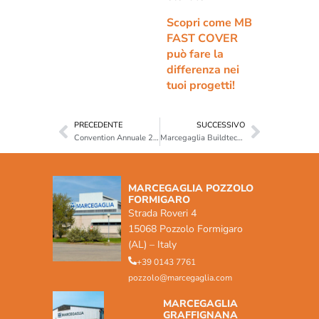
Scopri come MB
FAST COVER
può fare la
differenza nei
tuoi progetti!
PRECEDENTE
SUCCESSIVO
Convention Annuale 2025: energia, innovazione e visione condivisa
Marcegaglia Buildtech all’International Construction Business Meeting di Łódź. Insieme, abbiamo posto le basi per il domani.
MARCEGAGLIA POZZOLO
FORMIGARO
Strada Roveri 4
15068 Pozzolo Formigaro
(AL) – Italy
+39 0143 7761
pozzolo@marcegaglia.com
MARCEGAGLIA
GRAFFIGNANA