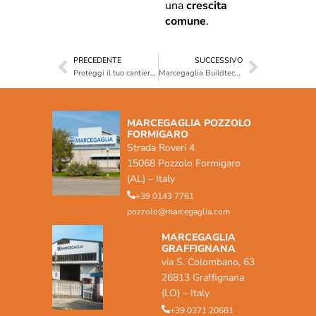
una
crescita
comune
.
PRECEDENTE
SUCCESSIVO
Proteggi il tuo cantiere e migliora sicurezza, efficienza e produttività con MB FAST COVER
Marcegaglia Buildtech a Building Sustainable Together – Romania, 1-3 luglio 2025
MARCEGAGLIA POZZOLO
FORMIGARO
Strada Roveri 4
15068 Pozzolo Formigaro
(AL) – Italy
+39 0143 7761
pozzolo@marcegaglia.com
MARCEGAGLIA
GRAFFIGNANA
via S. Colombano, 63
26813 Graffignana
(LO) – Italy
+39 0371 20681