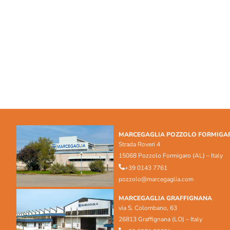
MARCEGAGLIA POZZOLO FORMIGA
Strada Roveri 4
15068 Pozzolo Formigaro (AL) – Italy
+39 0143 7761
pozzolo@marcegaglia.com
MARCEGAGLIA GRAFFIGNANA
via S. Colombano, 63
26813 Graffignana (LO) – Italy