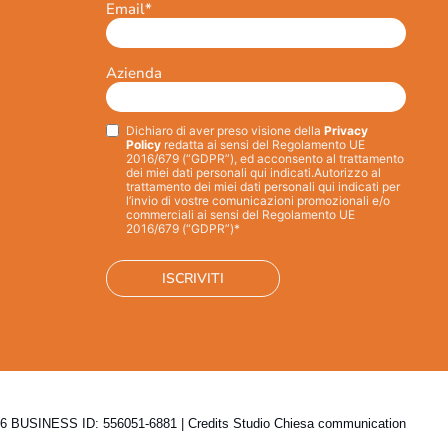
Email
*
Azienda
Dichiaro di aver preso visione della
Privacy
Privacy
*
Policy
redatta ai sensi del Regolamento UE
2016/679 (“GDPR”), ed acconsento al trattamento
dei miei dati personali qui indicati.
Autorizzo al
trattamento dei miei dati personali qui indicati per
l’invio di vostre comunicazioni promozionali e/o
commerciali ai sensi del Regolamento UE
2016/679 (“GDPR”)*
 BUSINESS ID: 556051-6881 | Credits
Studio Chiesa communication