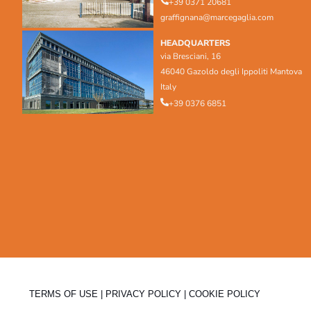
+39 0371 20681
graffignana@marcegaglia.com
HEADQUARTERS
via Bresciani, 16
46040 Gazoldo degli Ippoliti Mantova
Italy
+39 0376 6851
TERMS OF USE
|
PRIVACY POLICY
|
COOKIE POLICY