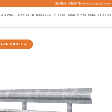
GLOBAL WEBSITE
www.marcegaglia.co
GATEWAY
BARRIERE DI SICUREZZA
PLUGSMART® PRO
PANNELLI COIBE
A PRODOTTO