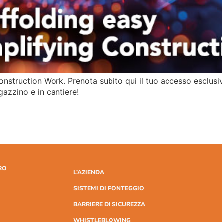
onstruction Work. Prenota subito qui il tuo accesso esclus
azzino e in cantiere!
RO
L’AZIENDA
SISTEMI DI PONTEGGIO
BARRIERE DI SICUREZZA
WHISTLEBLOWING