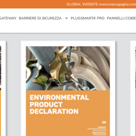
GLOBAL WEBSITE
www.marcegaglia.co
i di Marcegaglia Buildtech ha 
GATEWAY
BARRIERE DI SICUREZZA
PLUGSMART® PRO
PANNELLI COIBE