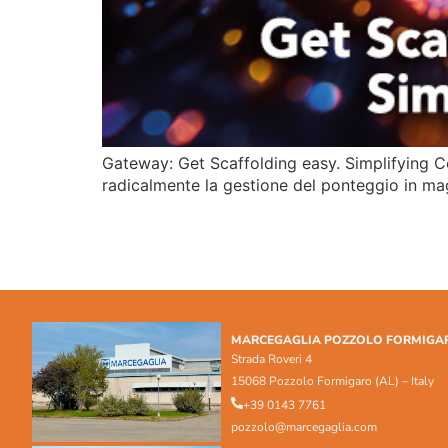
Gateway: Get Scaffolding easy. Simplifying C
radicalmente la gestione del ponteggio in mag
MARCEGAGLIA POZZOLO FORMIGA
Strada Roveri 4
15068 Pozzolo Formigaro (AL) – Italy
+39 0143 7761
pozzolo@marcegaglia.com