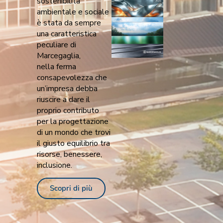
sostenibilità
ambientale e sociale
è stata da sempre
una caratteristica
peculiare di
Marcegaglia,
nella ferma
consapevolezza che
un’impresa debba
riuscire a dare il
proprio contributo
per la progettazione
di un mondo che trovi
il giusto equilibrio tra
risorse, benessere,
inclusione.
Scopri di più